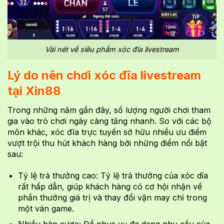
Vài nét về siêu phẩm xóc đĩa livestream
Lý do nên chơi xóc đĩa livestream
tại Xin88
Trong những năm gần đây, số lượng người chơi tham
gia vào trò chơi ngày càng tăng nhanh. So với các bộ
môn khác, xóc đĩa trực tuyến sở hữu nhiều ưu điểm
vượt trội thu hút khách hàng bởi những điểm nổi bật
sau:
Tỷ lệ trả thưởng cao: Tỷ lệ trả thưởng của xóc dĩa
rất hấp dẫn, giúp khách hàng có cơ hội nhận về
phần thưởng giá trị và thay đổi vận may chỉ trong
một ván game.