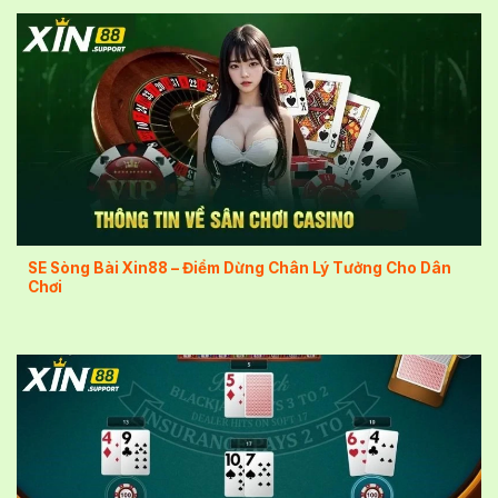
SE Sòng Bài Xin88 – Điểm Dừng Chân Lý Tưởng Cho Dân
Chơi