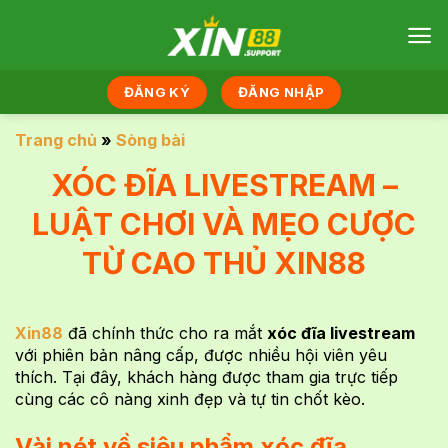
Bỏ
qua
nội
dung
ĐĂNG KÝ
ĐĂNG NHẬP
Trang chủ
»
Sòng bài
XÓC ĐĨA LIVESTREAM –
LUẬT CHƠI VÀ MẸO CƯỢC
TỪ CAO THỦ XIN88
Xin88
đã chính thức cho ra mắt
xóc đĩa livestream
với phiên bản nâng cấp, được nhiều hội viên yêu
thích. Tại đây, khách hàng được tham gia trực tiếp
cùng các cô nàng xinh đẹp và tự tin chốt kèo.
Vài nét về siêu phẩm xóc đĩa