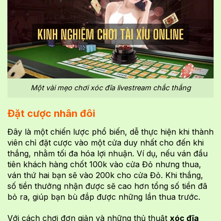
Một vài mẹo chơi xóc đĩa livestream chắc thắng
Đặt cược nhân đôi
Đây là một chiến lược phổ biến, dễ thực hiện khi thành
viên chỉ đặt cược vào một cửa duy nhất cho đến khi
thắng, nhằm tối đa hóa lợi nhuận. Ví dụ, nếu ván đầu
tiên khách hàng chốt 100k vào cửa Đỏ nhưng thua,
ván thứ hai bạn sẽ vào 200k cho cửa Đỏ. Khi thắng,
số tiền thưởng nhận được sẽ cao hơn tổng số tiền đã
bỏ ra, giúp bạn bù đắp được những lần thua trước.
Với cách chơi đơn giản và những thủ thuật
xóc đĩa