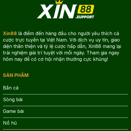
Xin88
là điểm đến hàng đầu cho người yêu thích cá
cược trực tuyến tại Việt Nam. Với dịch vụ uy tín, giao
diện thân thiện và tỷ lệ cược hấp dẫn, Xin88 mang lại
trải nghiệm giải trí tuyệt vời mỗi ngày. Tham gia ngay
hôm nay để có cơ hội nhận thưởng cực khủng!
SẢN PHẨM
Bắn cá
Sòng bài
Game bài
Nổ hũ