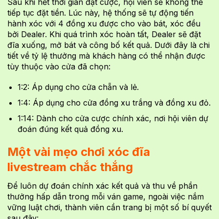
Sau khi hết thời gian đặt cược, hội viên sẽ không thể
tiếp tục đặt tiền. Lúc này, hệ thống sẽ tự động tiến
hành xóc với 4 đồng xu được cho vào bát, xóc đều
bởi Dealer. Khi quá trình xóc hoàn tất, Dealer sẽ đặt
đĩa xuống, mở bát và công bố kết quả. Dưới đây là chi
tiết về tỷ lệ thưởng mà khách hàng có thể nhận được
tùy thuộc vào cửa đã chọn:
1:2: Áp dụng cho cửa chẵn và lẻ.
1:4: Áp dụng cho cửa đồng xu trắng và đồng xu đỏ.
1:14: Dành cho cửa cược chính xác, nơi hội viên dự
đoán đúng kết quả đồng xu.
Một vài mẹo chơi xóc đĩa
livestream chắc thắng
Để luôn dự đoán chính xác kết quả và thu về phần
thưởng hấp dẫn trong mỗi ván game, ngoài việc nắm
vững luật chơi, thành viên cần trang bị một số bí quyết
sau đây: