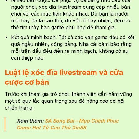
Nhiều bàn cược: Để phục vụ đa dạng nhu cầu của
người chơi, xóc dĩa livestream cung cấp nhiều bàn
chơi với các mức tiền khác nhau. Dù bạn là người
mới hay đã là cao thủ, dù vốn ít hay nhiều, đều có
thể tìm thấy bàn game phù hợp để tham gia.
Kết quả minh bạch: Tất cả các ván game đều có kết
quả ngẫu nhiên, công bằng. Nhà cái đảm bảo rằng
mỗi trận đấu đều diễn ra minh bạch, không có sự
can thiệp nào.
Luật lệ xóc đĩa livestream và cửa
cược cơ bản
Trước khi tham gia trò chơi, thành viên cần nắm vững
một số quy tắc quan trọng sau để nâng cao cơ hội
chiến thắng:
Xem thêm:
SA Sòng Bài – Mẹo Chinh Phục
Game Hot Từ Cao Thủ Xin88