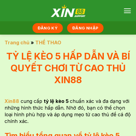
Bỏ
qua
nội
dung
ĐĂNG KÝ
ĐĂNG NHẬP
Trang chủ
»
THỂ THAO
TỶ LỆ KÈO 5 HẤP DẪN VÀ BÍ
QUYẾT CHƠI TỪ CAO THỦ
XIN88
Xin88
cung cấp
tỷ lệ kèo 5
chuẩn xác và đa dạng với
những hình thức hấp dẫn. Nhờ đó, bạn có thể chọn
loại hình phù hợp và áp dụng mẹo từ cao thủ để cá độ
chính xác.
Tìm hiểu tổng quan về tỷ lệ kèo 5