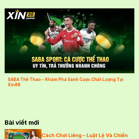
SABA Thể Thao – Khám Phá Sảnh Cược Chất Lượng Tại
Xin88
Bài viết mới
Cách Chơi Liêng – Luật Lệ Và Chiến