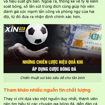
và hiệu suất ghi bàn. Ngoài ra, thống kê về tỷ lệ kiểm
soát bóng, số lần sút trúng đích cũng giúp hội viên
đánh giá sức mạnh tấn công và phòng ngự của hai
đội, từ đó đưa ra nhận định chính xác hơn.
Chiến thuật soi kèo siêu dễ cho tân binh
Tham khảo nhiều nguồn tin chất lượng
Thay vì chỉ dựa vào một nguồn duy nhất, thành viên
nên tìm hiểu từ các chuyên gia bóng đá, diễn đàn cá