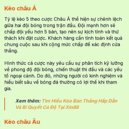
Kèo châu Á
Tỷ lệ kèo 5 theo cược Châu Á thể hiện sự chênh lệch
giữa hai đội bóng trong trận đấu. Đội mạnh hơn sẽ
chấp đội yếu hơn 5 bàn, tạo nên sự kịch tính và thử
thách khi đặt cược. Khách hàng cần tính toán kết quả
chung cuộc sau khi cộng mức chấp để xác định cửa
thắng.
Hình thức cá cược này yêu cầu sự phân tích kỹ lưỡng
về phong độ đội bóng, chiến thuật thi đấu và các yếu
tố ngoại cảnh. Do đó, những người có kinh nghiệm và
hiểu biết sâu về bóng đá thường có lợi thế khi tham
gia.
Xem thêm:
Tìm Hiểu Kèo Bàn Thắng Hấp Dẫn
Và Bí Quyết Cá Độ Tại Xin88
Kèo châu Âu