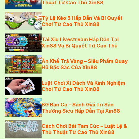
Thuật Từ Cao Thủ Xin88
Tỷ Lệ Kèo 5 Hấp Dẫn Và Bí Quyết
Chơi Từ Cao Thủ Xin88
Tài Xỉu Livestream Hấp Dẫn Tại
Xin88 Và Bí Quyết Từ Cao Thủ
Ăn Khế Trả Vàng – Siêu Phẩm Quay
Hũ Đặc Sắc Của Xin88
Luật Chơi Xì Dách Và Kinh Nghiệm
Chơi Từ Cao Thủ Xin88
BG Bắn Cá – Sảnh Giải Trí Săn
Thưởng Siêu Hấp Dẫn Tại Xin88
Cách Chơi Bài Tam Cúc – Luật Lệ &
Thủ Thuật Từ Cao Thủ Xin88