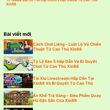
TP Game Bài 3D – Bí Kíp Chinh Phục Game Từ Cao Thủ
Xin88
Bài viết mới
Cách Chơi Liêng – Luật Lệ Và Chiến
Thuật Từ Cao Thủ Xin88
Tỷ Lệ Kèo 5 Hấp Dẫn Và Bí Quyết
Chơi Từ Cao Thủ Xin88
Tài Xỉu Livestream Hấp Dẫn Tại
Xin88 Và Bí Quyết Từ Cao Thủ
Ăn Khế Trả Vàng – Siêu Phẩm Quay
Hũ Đặc Sắc Của Xin88