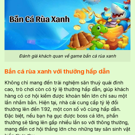
Đánh giá khách quan về game bắn cá rùa xanh
Bắn cá rùa xanh với thưởng hấp dẫn
Không chỉ mang đến trải nghiệm săn thuỷ quái đỉnh
cao, trò chơi còn có tỷ lệ thưởng hấp dẫn, giúp khách
hàng có cơ hội kiếm được khoản tiền lớn chỉ sau một
lần nhắm bắn. Hiện tại, nhà cái cung cấp tỷ lệ đổi
thưởng lên đến 1:92, một con số vô cùng hấp dẫn.
Đặc biệt, nếu bạn hạ gục được boss cá lớn, phần
thưởng sẽ tăng lên gấp nhiều lần so với thông thường,
mang đến cơ hội thắng lớn cho những tay săn sinh vật