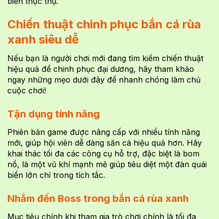
biển thực thụ.
Chiến thuật chinh phục bắn cá rùa
xanh siêu dễ
Nếu bạn là người chơi mới đang tìm kiếm chiến thuật
hiệu quả để chinh phục đại dương, hãy tham khảo
ngay những mẹo dưới đây để nhanh chóng làm chủ
cuộc chơi!
Tận dụng tính năng
Phiên bản game được nâng cấp với nhiều tính năng
mới, giúp hội viên dễ dàng săn cá hiệu quả hơn. Hãy
khai thác tối đa các công cụ hỗ trợ, đặc biệt là bom
nổ, là một vũ khí mạnh mẽ giúp tiêu diệt một đàn quái
biển lớn chỉ trong tích tắc.
Nhắm đến Boss trong bắn cá rùa xanh
Mục tiêu chính khi tham gia trò chơi chính là tối đa