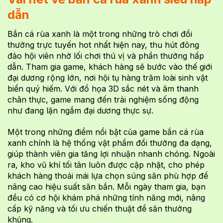
dẫn
Bắn cá rùa xanh là một trong những trò chơi đổi
thưởng trực tuyến hot nhất hiện nay, thu hút đông
đảo hội viên nhờ lối chơi thú vị và phần thưởng hấp
dẫn. Tham gia game, khách hàng sẽ bước vào thế giới
đại dương rộng lớn, nơi hội tụ hàng trăm loài sinh vật
biển quý hiếm. Với đồ họa 3D sắc nét và âm thanh
chân thực, game mang đến trải nghiệm sống động
như đang lặn ngắm đại dương thực sự.
Một trong những điểm nổi bật của game bắn cá rùa
xanh chính là hệ thống vật phẩm đổi thưởng đa dạng,
giúp thành viên gia tăng lợi nhuận nhanh chóng. Ngoài
ra, kho vũ khí tối tân luôn được cập nhật, cho phép
khách hàng thoải mái lựa chọn súng săn phù hợp để
nâng cao hiệu suất săn bắn. Mỗi ngày tham gia, bạn
đều có cơ hội khám phá những tính năng mới, nâng
cấp kỹ năng và tối ưu chiến thuật để săn thưởng
khủng.