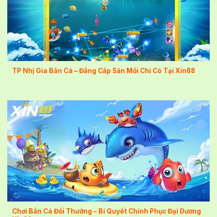
TP Nhị Gia Bắn Cá – Đẳng Cấp Săn Mồi Chỉ Có Tại Xin88
Chơi Bắn Cá Đổi Thưởng – Bí Quyết Chinh Phục Đại Dương