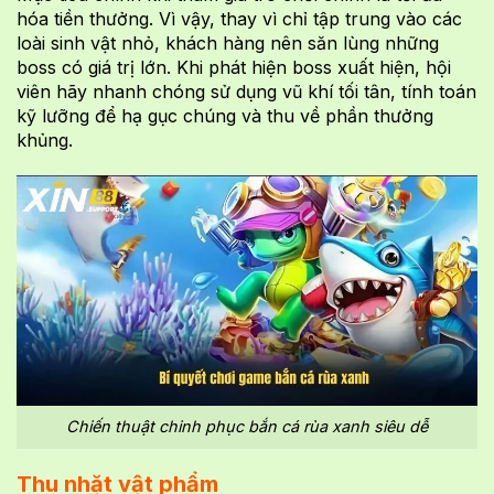
hóa tiền thưởng. Vì vậy, thay vì chỉ tập trung vào các
loài sinh vật nhỏ, khách hàng nên săn lùng những
boss có giá trị lớn. Khi phát hiện boss xuất hiện, hội
viên hãy nhanh chóng sử dụng vũ khí tối tân, tính toán
kỹ lưỡng để hạ gục chúng và thu về phần thưởng
khủng.
Chiến thuật chinh phục bắn cá rùa xanh siêu dễ
Thu nhặt vật phẩm