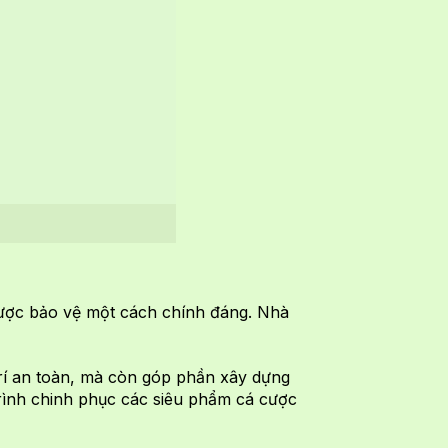
được bảo vệ một cách chính đáng. Nhà
trí an toàn, mà còn góp phần xây dựng
rình chinh phục các siêu phẩm cá cược