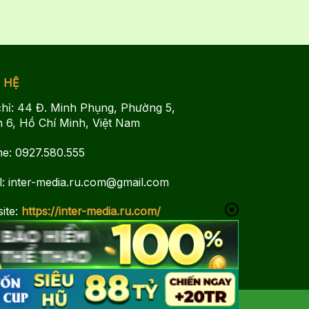
N HỆ
chỉ:
44 Đ. Minh Phụng, Phường 5,
 6, Hồ Chí Minh, Việt Nam
ne:
0927.580.555
l:
inter-media.ru.com@gmail.com
ite:
https://inter-media.ru.com/