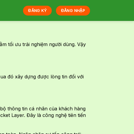
ĐĂNG KÝ
ĐĂNG NHẬP
ằm tối ưu trải nghiệm người dùng. Vậy
a đó xây dựng được lòng tin đối với
 bộ thông tin cá nhân của khách hàng
et Layer. Đây là công nghệ tiên tiến