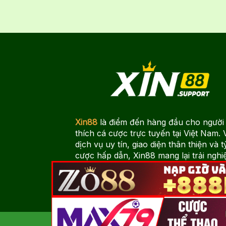
Xin88
là điểm đến hàng đầu cho người
thích cá cược trực tuyến tại Việt Nam. 
dịch vụ uy tín, giao diện thân thiện và t
cược hấp dẫn, Xin88 mang lại trải ngh
giải trí tuyệt vời mỗi ngày. Tham gia ng
hôm nay để có cơ hội nhận thưởng cự
khủng!