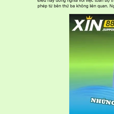
Điều này đồng nghĩa với việc toàn bộ 
phép từ bên thứ ba không liên quan. 