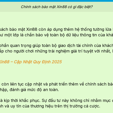
Chính sách bảo mật Xin88 có gì đặc biệt?
 sách bảo mật Xin88 còn áp dụng thêm hệ thống tường lửa 
hư một lớp lá chắn bảo vệ toàn bộ dữ liệu thông tin của kh
hần quan trọng giúp toàn bộ giao dịch tài chính của khác
p cho người chơi những trải nghiệm giải trí tuyệt vời nhất, 
Xin88 – Cập Nhật Quy Định 2025
ái còn liên tục cập nhật và phát triển thêm về chính sách 
nhập, đánh giá mức độ an toàn.
và kịp thời khắc phục. Sự đầu tư này không chỉ nhằm mục 
h và uy tín của thương hiệu trên thị trường cá cược.