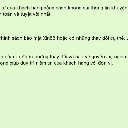
g tư của khách hàng bằng cách không gửi thông tin khuyế
n toàn và tuyệt vời nhất.
 chính sách bảo mật Xin88 hoặc có những thay đổi cụ thể.
n nắm rõ được những thay đổi và bảo vệ quyền lợi, nghĩa
ọng giúp duy trì niềm tin của khách hàng với đơn vị.