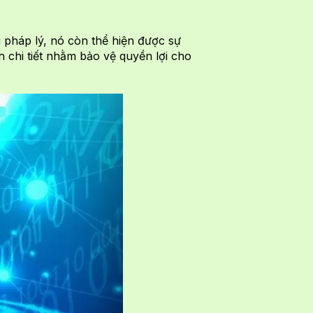
u pháp lý, nó còn thể hiện được sự
 chi tiết nhằm bảo vệ quyền lợi cho