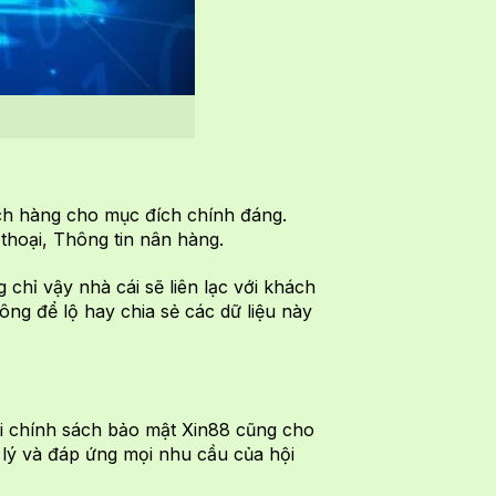
ách hàng cho mục đích chính đáng.
thoại, Thông tin nân hàng.
chỉ vậy nhà cái sẽ liên lạc với khách
ông để lộ hay chia sẻ các dữ liệu này
ời chính sách bảo mật Xin88 cũng cho
 lý và đáp ứng mọi nhu cầu của hội